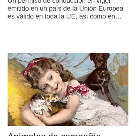
Un permiso de conducción en vigor
emitido en un país de la Unión Europea
es válido en toda la UE, así como en
Islandia, Liechtenstein, Noruega y Suiza.
Todos los nuevos permisos que se
expiden ahora vienen impresos en una
tarjeta de plástico, con un formato
europeo normalizado. En la mayoría de
los países, además de un permiso de
conducir válido, deberá llevar el permiso
de circulación del vehículo.