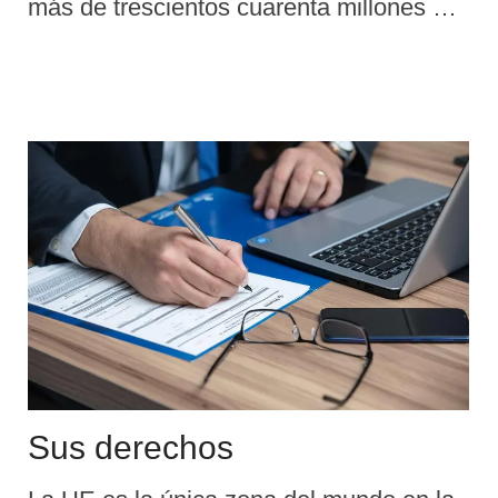
más de trescientos cuarenta millones de
personas en diecinueve países de la UE)
utilizan actualmente el euro (€): Bélgica,
Alemania, Estonia, Irlanda, Grecia,
España, Francia, Italia, Chipre, Letonia,
Lituania, Luxemburgo, Malta, Países
Bajos, Austria, Portugal, Eslovenia,
Eslovaquia y Finlandia (véase el mapa
adjunto).
Sus derechos