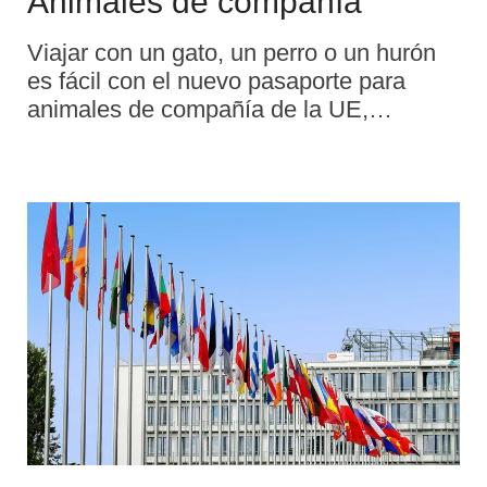
Animales de compañía
Viajar con un gato, un perro o un hurón
es fácil con el nuevo pasaporte para
animales de compañía de la UE,
disponible en cualquier consulta
veterinaria. Todos los gatos, perros y
hurones deben tener un pasaporte y, a
efectos de identificación, llevar un
microchip o un tatuaje claramente legible
realizado antes de julio de 2011.
Además, tienen que estar vacunados
contra la rabia, y los datos pertinentes
deben constar en el pasaporte del
animal. La vacunación debe ser posterior
a la implantación del microchip o la
realización del tatuaje.