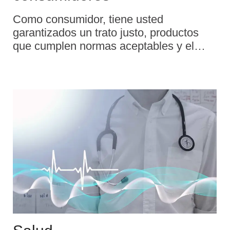
Como consumidor, tiene usted
garantizados un trato justo, productos
que cumplen normas aceptables y el
derecho a reclamar si cualquier cosa
falla, dondequiera que se encuentre
dentro del territorio de la UE. La estricta
normativa vigente en materia de
elaboración, transformación y
comercialización de alimentos garantiza
los más altos niveles de seguridad
alimentaria. Las normas de etiquetado
garantizan una información clara,
completa y exacta sobre el contenido de
los alimentos.