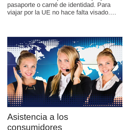
pasaporte o carné de identidad. Para
viajar por la UE no hace falta visado.
Gracias a las normas de Schengen, que
forman parte del Derecho de la Unión, la
mayoría de los países de la UE han
eliminado los controles de sus fronteras.
Islandia, Liechtenstein, Noruega y Suiza
son también países miembros de
Schengen pese a no pertenecer a la UE.
Esto significa, por ejemplo, que es
posible ir a esquiar a Suiza sin tener que
mostrar el pasaporte al cruzar la frontera.
Asistencia a los
consumidores