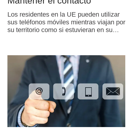
Mantener el contacto
Los residentes en la UE pueden utilizar
sus teléfonos móviles mientras viajan por
su territorio como si estuvieran en su
país de residencia, sin recargos
adicionales. Esto es aplicable también
en Islandia, Liechtenstein y Noruega
(pero no en Suiza). No obstante, si su
paquete nacional ofrece datos ilimitados
o si tiene una tarifa de datos muy barata,
puede que disponga de un volumen
grande, aunque no ilimitado, de datos en
roaming en la UE sin ningún tipo de
recargo. En caso de superar ese
volumen de datos, su operador puede
empezar a aplicar un pequeño recargo
por itinerancia (menos de 4,5 euros/GB).