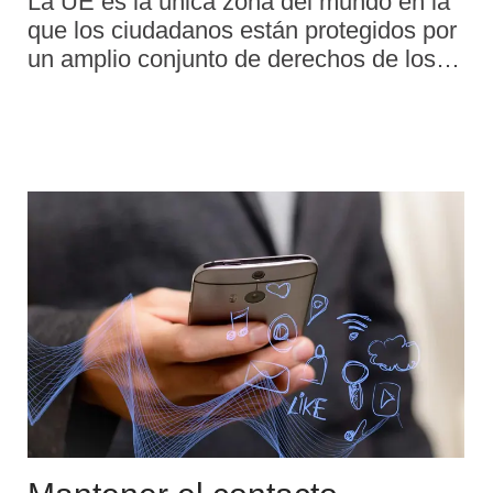
La UE es la única zona del mundo en la
que los ciudadanos están protegidos por
un amplio conjunto de derechos de los
pasajeros, tanto si viajan en avión, tren,
autobús, autocar o barco. Todos los
pasajeros de la UE tienen derecho a
disponer de información exacta,
oportuna y accesible, así como a
asistencia en caso de interrupción del
transporte y, en determinadas
circunstancias, a compensación en caso
de anulación o largos retrasos.