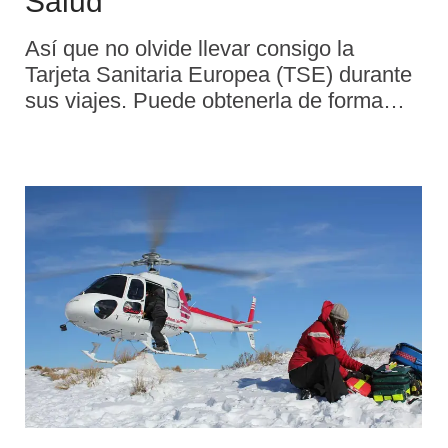
Salud
Así que no olvide llevar consigo la
Tarjeta Sanitaria Europea (TSE) durante
sus viajes. Puede obtenerla de forma
gratuita, normalmente de su organismo
asegurador nacional, y demuestra que
está asegurado en uno de los países
mencionados anteriormente. Si tiene que
pagar por la asistencia sanitaria, deberá
conservar todas las facturas, recetas y
recibos para solicitar el reembolso en el
país que visita o cuando regrese a su
país de origen.