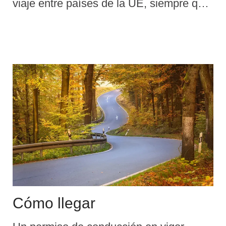
viaje entre países de la UE, siempre que
los productos estén destinados a un uso
personal y no a la reventa. Los
impuestos (IVA e impuestos especiales)
están incluidos en el precio de venta y no
puede reclamarse ningún pago adicional
en otro país de la UE.
Cómo llegar