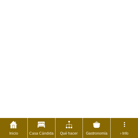
Inicio
Casa Cándida
Qué hacer
Gastronomía
› Info