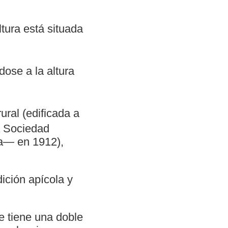
tura está situada
ose a la altura
ural (edificada a
a Sociedad
a— en 1912),
dición apícola y
e tiene una doble