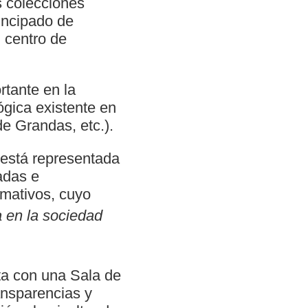
as colecciones
incipado de
n centro de
tante en la
gica existente en
e Grandas, etc.).
l está representada
adas e
rmativos, cuyo
a en la sociedad
ta con una Sala de
nsparencias y