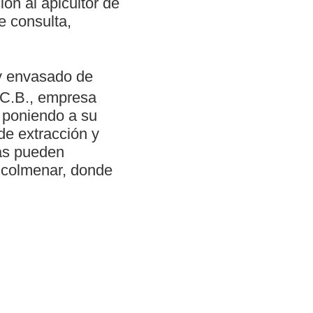
ón al apicultor de
e consulta,
y envasado de
a C.B., empresa
a poniendo a su
de extracción y
tas pueden
n colmenar, donde