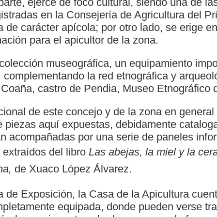
 parte, ejerce de foco cultural, siendo una de l
stradas en la Consejería de Agricultura del Pr
a de carácter apícola; por otro lado, se erige e
ación para el apicultor de la zona.
colección museográfica, un equipamiento impor
 complementando la red etnográfica y arqueoló
e Coaña, castro de Pendia, Museo Etnográfico d
icional de este concejo y de la zona en genera
de piezas aquí expuestas, debidamente catalog
án acompañadas por una serie de paneles info
 extraídos del libro
Las abejas, la miel y la cer
na,
de Xuaco López Álvarez.
 de Exposición, la Casa de la Apicultura cuen
mpletamente equipada, donde pueden verse tra