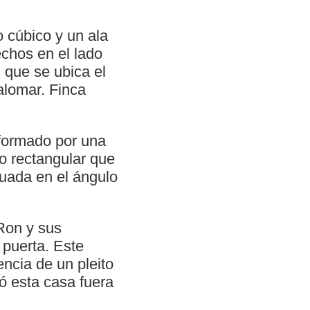
o cúbico y un ala
echos en el lado
 que se ubica el
alomar. Finca
 formado por una
o rectangular que
ituada en el ángulo
Ron y sus
 puerta. Este
encia de un pleito
ó esta casa fuera