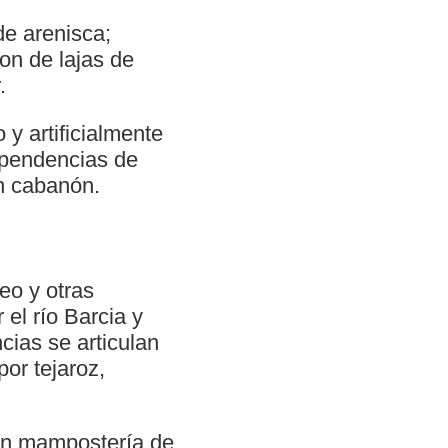
de arenisca;
on de lajas de
.
 y artificialmente
dependencias de
un cabanón.
eo y otras
 el río Barcia y
cias se articulan
or tejaroz,
con mampostería de